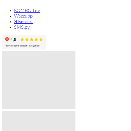
KOMBO Lite
Wazzupp
Я.Бизнес
SMS.ру